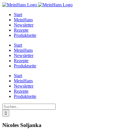
Zum
Inhalt
Start
springen
MeinHans
Newsletter
Rezepte
Produktseite
Start
MeinHans
Newsletter
Rezepte
Produktseite
Start
MeinHans
Newsletter
Rezepte
Produktseite
Suche
nach:
Nicoles Soljanka