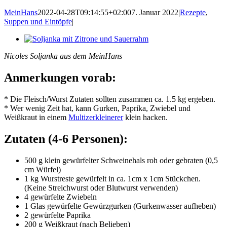
MeinHans
2022-04-28T09:14:55+02:00
7. Januar 2022
|
Rezepte
,
Suppen und Eintöpfe
|
Zeige
grösseres
Nicoles Soljanka aus dem MeinHans
Bild
Anmerkungen vorab:
* Die Fleisch/Wurst Zutaten sollten zusammen ca. 1.5 kg ergeben.
* Wer wenig Zeit hat, kann Gurken, Paprika, Zwiebel und
Weißkraut in einem
Multizerkleinerer
klein hacken.
Zutaten (4-6 Personen):
500 g klein gewürfelter Schweinehals roh oder gebraten (0,5
cm Würfel)
1 kg Wurstreste gewürfelt in ca. 1cm x 1cm Stückchen.
(Keine Streichwurst oder Blutwurst verwenden)
4 gewürfelte Zwiebeln
1 Glas gewürfelte Gewürzgurken (Gurkenwasser aufheben)
2 gewürfelte Paprika
200 g Weißkraut (nach Belieben)