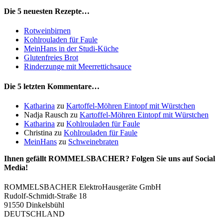
Die 5 neuesten Rezepte…
Rotweinbirnen
Kohlrouladen für Faule
MeinHans in der Studi-Küche
Glutenfreies Brot
Rinderzunge mit Meerrettichsauce
Die 5 letzten Kommentare…
Katharina
zu
Kartoffel-Möhren Eintopf mit Würstchen
Nadja Rausch
zu
Kartoffel-Möhren Eintopf mit Würstchen
Katharina
zu
Kohlrouladen für Faule
Christina
zu
Kohlrouladen für Faule
MeinHans
zu
Schweinebraten
Ihnen gefällt ROMMELSBACHER? Folgen Sie uns auf Social
Media!
ROMMELSBACHER ElektroHausgeräte GmbH
Rudolf-Schmidt-Straße 18
91550 Dinkelsbühl
DEUTSCHLAND