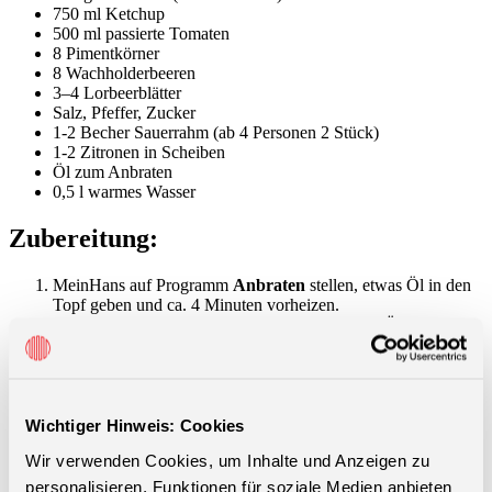
750 ml Ketchup
500 ml passierte Tomaten
8 Pimentkörner
8 Wachholderbeeren
3–4 Lorbeerblätter
Salz, Pfeffer, Zucker
1-2 Becher Sauerrahm (ab 4 Personen 2 Stück)
1-2 Zitronen in Scheiben
Öl zum Anbraten
0,5 l warmes Wasser
Zubereitung:
MeinHans auf Programm
Anbraten
stellen, etwas Öl in den
Topf geben und ca. 4 Minuten vorheizen.
Den klein gewürfelten Schweinehals im heißen Öl gut
anbraten. Wenn roh, dann etwas länger braten.
Die gewürfelte Wurst dazugeben und weiterbraten.
Dann alle anderen festen Zutaten und Gewürze hinzufügen.
Noch nicht salzen!
Mit dem Gurkenwasser ablöschen.
Wichtiger Hinweis: Cookies
Die passierten Tomaten, Ketchup und Wasser in einem
Wir verwenden Cookies, um Inhalte und Anzeigen zu
Messbecher verrühren. Damit wird nun das Angebratene im
Topf aufgegossen. Vorsicht, nicht die MAX Markierung im
personalisieren, Funktionen für soziale Medien anbieten