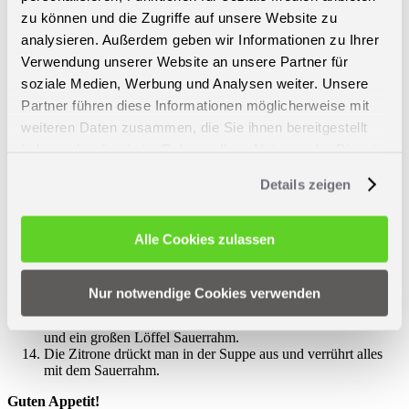
Topfinneren überschreiten.
zu können und die Zugriffe auf unsere Website zu
Falls etwas von der Flüssigkeit übrig, diese bis zum Schluss
analysieren. Außerdem geben wir Informationen zu Ihrer
aufheben und erst dann dazu geben. Durch das Garen
reduziert sich die Flüssigkeit nämlich etwas.
Verwendung unserer Website an unsere Partner für
Nun die Soljanka ohne Deckel aufkochen lassen und dann
soziale Medien, Werbung und Analysen weiter. Unsere
das Gerät abschalten.
Partner führen diese Informationen möglicherweise mit
Den Deckel auflegen, Dampfdruckventil schließen und das
Programm
Dampfdruck 1,
Zeit 8 Minuten wählen.
weiteren Daten zusammen, die Sie ihnen bereitgestellt
Nach Programmende VORSICHTIG über das
haben oder die sie im Rahmen Ihrer Nutzung der Dienste
Dampfablassventil abdampfen. Am besten stoßweiße, damit
gesammelt haben.
keine Flüssigkeit aus dem Ventil gedrückt werden kann. Dann
Details zeigen
erst den Topf öffnen.
Jetzt mit Salz, Pfeffer und Zucker abschmecken. Falls noch
Flüssigkeit vom Anfang übrig ist, dann diese dazu geben.
Ich persönlich würze erst zum Schluss, weil die Wurst und
Alle Cookies zulassen
Räucherwaren schon sehr salzig und würzig sind . Dies geht
durch das Aufkochen in die Suppe über, so dass Nachwürzen
meist gar nicht nötig ist.
Nur notwendige Cookies verwenden
Angerichtet wird die Suppe in tiefen Tellern oder in
Suppentassen. Darauf gibt man dann eine Scheibe Zitrone
und ein großen Löffel Sauerrahm.
Die Zitrone drückt man in der Suppe aus und verrührt alles
mit dem Sauerrahm.
Guten Appetit!