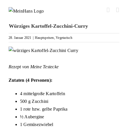
Zum
Inhalt
springen
Würziges Kartoffel-Zucchini-Curry
28. Januar 2021
|
Hauptspeisen
,
Vegetarisch
Zeige
grösseres
Bild
Rezept von
Meine Testecke
Zutaten (4 Personen):
4 mittelgroße Kartoffeln
500 g Zucchini
1 rote bzw. gelbe Paprika
½ Aubergine
1 Gemüsezwiebel