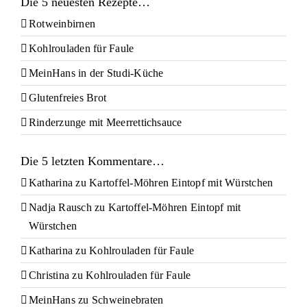
Die 5 neuesten Rezepte…
Rotweinbirnen
Kohlrouladen für Faule
MeinHans in der Studi-Küche
Glutenfreies Brot
Rinderzunge mit Meerrettichsauce
Die 5 letzten Kommentare…
Katharina
zu
Kartoffel-Möhren Eintopf mit Würstchen
Nadja Rausch
zu
Kartoffel-Möhren Eintopf mit
Würstchen
Katharina
zu
Kohlrouladen für Faule
Christina
zu
Kohlrouladen für Faule
MeinHans
zu
Schweinebraten