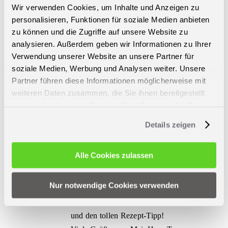
Wir verwenden Cookies, um Inhalte und Anzeigen zu
E-Mail
personalisieren, Funktionen für soziale Medien anbieten
zu können und die Zugriffe auf unsere Website zu
analysieren. Außerdem geben wir Informationen zu Ihrer
2 Kommentare
Verwendung unserer Website an unsere Partner für
soziale Medien, Werbung und Analysen weiter. Unsere
Andrea
8. März 2022 um 17:52 Uhr
Zum Antworten anmelden
Partner führen diese Informationen möglicherweise mit
Hallo,
weiteren Daten zusammen, die Sie ihnen bereitgestellt
haben oder die sie im Rahmen Ihrer Nutzung der Dienste
habe das Curry schon mehrfach zubereitet.
gesammelt haben.
Sehr lecker.
Details zeigen
Mein Tipp: Wenn man 1 Dose Kokosmilch
zufügt schmeckt es noch besser und cremiger.
Alle Cookies zulassen
MeinHans
9. März 2022 um 10:28 Uhr
Zum Antworten anmelden
Nur notwendige Cookies verwenden
Dankeschön für die schöne Rückmeldung
und den tollen Rezept-Tipp!