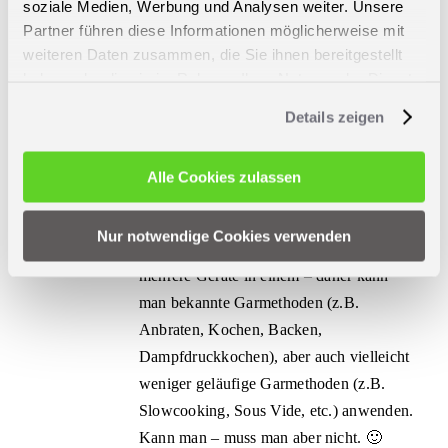
soziale Medien, Werbung und Analysen weiter. Unsere
Kochbuch sinnvoll, das durch all diese Themen
Partner führen diese Informationen möglicherweise mit
führt.
weiteren Daten zusammen, die Sie ihnen bereitgestellt
haben oder die sie im Rahmen Ihrer Nutzung der Dienste
gesammelt haben.
Details zeigen
MeinHans
15. Dezember 2021 um 18:00 Uhr
Zum Antworten
anmelden
Hallo Mathias,
Alle Cookies zulassen
es ist schön zu sehen, wie gründlich Sie
an den Umgang mit dem Multikocher
Nur notwendige Cookies verwenden
herangehen. Der Multikocher repräsentiert
mehrere Geräte in einem – daher kann
man bekannte Garmethoden (z.B.
Anbraten, Kochen, Backen,
Dampfdruckkochen), aber auch vielleicht
weniger geläufige Garmethoden (z.B.
Slowcooking, Sous Vide, etc.) anwenden.
Kann man – muss man aber nicht. 🙂