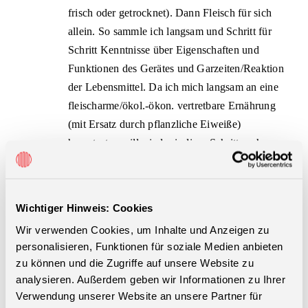
frisch oder getrocknet). Dann Fleisch für sich
allein. So sammle ich langsam und Schritt für
Schritt Kenntnisse über Eigenschaften und
Funktionen des Gerätes und Garzeiten/Reaktion
der Lebensmittel. Da ich mich langsam an eine
fleischarme/ökol.-ökon. vertretbare Ernährung
(mit Ersatz durch pflanzliche Eiweiße)
herantasten will, sind mir diese Schritte sehr
wichtig. Mit dem Vertrauen in dieses Wissen
werde ich mich dann an vollständige Gerichte
wagen. Vorher fehlt mir ein bißchen das Gefühl
Wichtiger Hinweis: Cookies
für die Details, für die Lebensmittel und wie es
Wir verwenden Cookies, um Inhalte und Anzeigen zu
ihnen geht (blöde Formulierung) da alles
personalisieren, Funktionen für soziale Medien anbieten
meinem bisherigen Kochen so unähnlich zu sein
zu können und die Zugriffe auf unsere Website zu
scheint.
analysieren. Außerdem geben wir Informationen zu Ihrer
Verwendung unserer Website an unsere Partner für
Vielleicht wäre ein richtiges umfangreiches