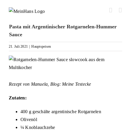
Zum
Inhalt
springen
Pasta mit Argentinischer Rotgarnelen-Hummer
Sauce
21. Juli 2021
|
Hauptspeisen
Zeige
grösseres
Bild
Rezept von Manuela, Blog:
Meine Testecke
Zutaten:
400 g geschälte argentinische Rotgarnelen
Olivenöl
¼ Knoblauchzehe