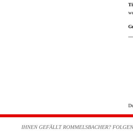
Ti
we
Gu
D
IHNEN GEFÄLLT ROMMELSBACHER? FOLGE