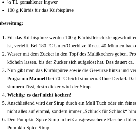
½ TL gemahlener Ingwer
100 g Kürbis für das Kürbispüree
bereitung:
Für das Kürbispüree werden 100 g Kürbisfleisch kleingeschnitte
ist, verteilt. Bei 180 °C Unter/Oberhitze für ca. 40 Minuten bac
Wasser mit dem Zucker in den Topf des Multikochers geben. P
köcheln lassen, bis der Zucker sich aufgelöst hat. Das dauert ca.
Nun gibt man das Kürbispüree sowie die Gewürze hinzu und verr
Programm
Manuell
bei 70 °C leicht simmern. Ohne Deckel. Dab
simmern lässt, desto dicker wird der Sirup.
Wichtig: es darf nicht kochen!
Anschließend wird der Sirup durch ein Mull Tuch oder ein feines 
nicht alles auf einmal, sondern immer „Schluck für Schluck“ hi
Den Pumpkin Spice Sirup in heiß ausgewaschene Flaschen füllen 
Pumpkin Spice Sirup.