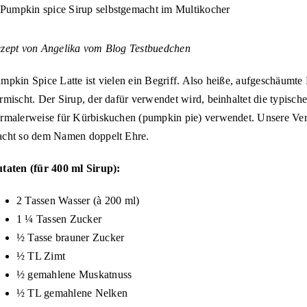
ige
össeres
ld
zept von Angelika vom Blog Testbuedchen
mpkin Spice Latte ist vielen ein Begriff. Also heiße, aufgeschäumt
rmischt. Der Sirup, der dafür verwendet wird, beinhaltet die typis
rmalerweise für Kürbiskuchen (pumpkin pie) verwendet. Unsere Ve
cht so dem Namen doppelt Ehre.
taten (für 400 ml Sirup):
2 Tassen Wasser (à 200 ml)
1 ¼ Tassen Zucker
½ Tasse brauner Zucker
½ TL Zimt
½ gemahlene Muskatnuss
½ TL gemahlene Nelken