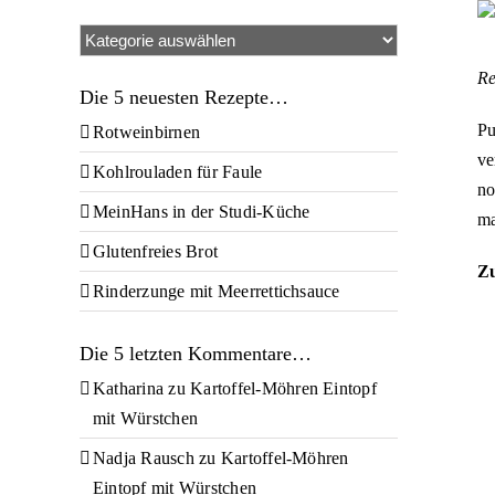
Ze
Kategorien
gr
Bi
Re
Die 5 neuesten Rezepte…
Pu
Rotweinbirnen
ve
Kohlrouladen für Faule
no
MeinHans in der Studi-Küche
ma
Glutenfreies Brot
Zu
Rinderzunge mit Meerrettichsauce
Die 5 letzten Kommentare…
Katharina
zu
Kartoffel-Möhren Eintopf
mit Würstchen
Nadja Rausch
zu
Kartoffel-Möhren
Eintopf mit Würstchen