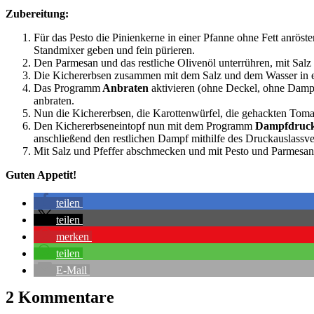
Zubereitung:
Für das Pesto die Pinienkerne in einer Pfanne ohne Fett anrö
Standmixer geben und fein pürieren.
Den Parmesan und das restliche Olivenöl unterrühren, mit Sal
Die Kichererbsen zusammen mit dem Salz und dem Wasser in e
Das Programm
Anbraten
aktivieren (ohne Deckel, ohne Damp
anbraten.
Nun die Kichererbsen, die Karottenwürfel, die gehackten Tom
Den Kichererbseneintopf nun mit dem Programm
Dampfdruc
anschließend den restlichen Dampf mithilfe des Druckauslassven
Mit Salz und Pfeffer abschmecken und mit Pesto und Parmesan 
Guten Appetit!
teilen
teilen
merken
teilen
E-Mail
2 Kommentare