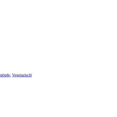
ntöpfe
,
Vegetarisch
|