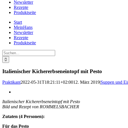
Newsletter
Rezepte
Produktseite
Start
MeinHans
Newsletter
Rezepte
Produktseite
Suche
nach:
Italienischer Kichererbseneintopf mit Pesto
Praktikant
2022-05-31T18:21:11+02:00
12. März 2019
|
Suppen und Ei
Zeige
grösseres
Italienischer Kichererbseneintopf mit Pesto
Bild
Bild und Rezept von ROMMELSBACHER
Zutaten (4 Personen):
Für das Pesto