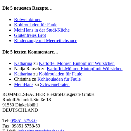
Die 5 neuesten Rezepte…
Rotweinbirnen
Kohlrouladen für Faule
MeinHans in der Studi-Küche
Glutenfreies Brot
Rinderzunge mit Meerrettichsauce
Die 5 letzten Kommentare…
Katharina
zu
Kartoffel-Möhren Eintopf mit Würstchen
Nadja Rausch
zu
Kartoffel-Möhren Eintopf mit Würstchen
Katharina
zu
Kohlrouladen für Faule
Christina
zu
Kohlrouladen für Faule
MeinHans
zu
Schweinebraten
ROMMELSBACHER ElektroHausgeräte GmbH
Rudolf-Schmidt-Straße 18
91550 Dinkelsbühl
DEUTSCHLAND
Tel:
09851 5758-0
Fax: 09851 5758-59