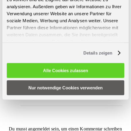
analysieren. Außerdem geben wir Informationen zu Ihrer
ergänzen?
Verwendung unserer Website an unsere Partner für
soziale Medien, Werbung und Analysen weiter. Unsere
Partner führen diese Informationen möglicherweise mit
MeinHans
28. April 2023 um 13:20 Uhr
Zum Antworten anmelden
weiteren Daten zusammen, die Sie ihnen bereitgestellt
Hallo Petra,
haben oder die sie im Rahmen Ihrer Nutzung der Dienste
ich würde rohes Bratwurstbrät gleich zu
gesammelt haben.
Details zeigen
Anfang mit in den Topf geben und mit
den Zwiebeln anbraten.
Alle Cookies zulassen
Oder separat in der Pfanne anbraten und
am Schluss mit dem Käse unterrühren.
Klingt auf jeden Fall lecker. 🙂
Nur notwendige Cookies verwenden
Liebe Grüße vom MeinHans Team
Du musst
angemeldet
sein, um einen Kommentar schreiben