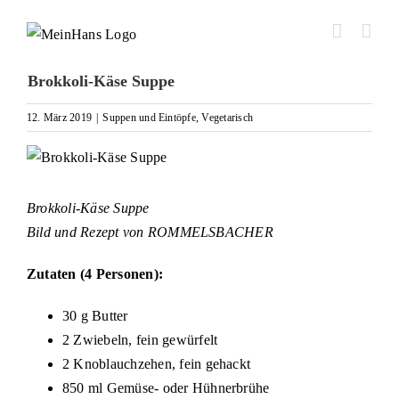
Zum
Inhalt
springen
Brokkoli-Käse Suppe
12. März 2019
|
Suppen und Eintöpfe
,
Vegetarisch
Zeige
grösseres
Bild
Brokkoli-Käse Suppe
Bild und Rezept von ROMMELSBACHER
Zutaten (4 Personen):
30 g Butter
2 Zwiebeln, fein gewürfelt
2 Knoblauchzehen, fein gehackt
850 ml Gemüse- oder Hühnerbrühe