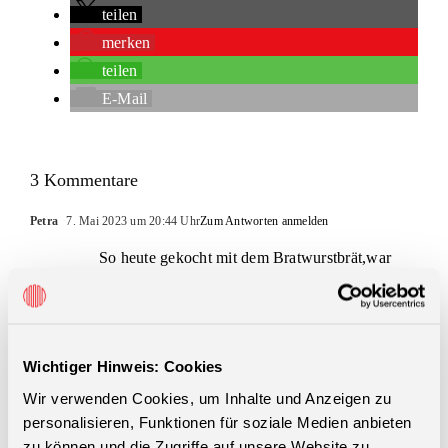
teilen
merken
teilen
E-Mail
3 Kommentare
Petra
7. Mai 2023 um 20:44 Uhr
Zum Antworten anmelden
So heute gekocht mit dem Bratwurstbrät,war
echt sehr lecker und ganz schnell fertig 🤩
Petra
24. April 2023 um 19:28 Uhr
Zum Antworten anmelden
Wichtiger Hinweis: Cookies
Super wird probiert ,würde gerne etwas Fleisch
Wir verwenden Cookies, um Inhalte und Anzeigen zu
noch dazugeben ,wie Bratwurstbrät oder was
personalisieren, Funktionen für soziale Medien anbieten
zu können und die Zugriffe auf unsere Website zu
ähnliches ,wie kann man das wohl dabei