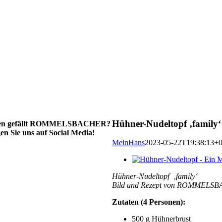
Hühner-Nudeltopf ‚family‘
en gefällt ROMMELSBACHER?
en Sie uns auf Social Media!
MeinHans
2023-05-22T19:38:13+0
Zeige
grösseres
Hühner-Nudeltopf ‚family‘
Bild
Bild und Rezept von ROMMELS
Zutaten (4 Personen):
500 g Hühnerbrust