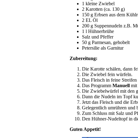
1 kleine Zwiebel
2 Karotten (ca. 130 g)
150 g Erbsen aus dem Kühlr
2 EL Öl
200 g Suppennudeln z.B. M
1 l Hühnerbrühe
Salz und Pfeffer
50 g Parmesan, gehobelt
Petersilie als Garnitur
Zubereitung:
Die Karotte schälen, dann fe
Die Zwiebel fein würfeln.
Das Fleisch in feine Streifen
Das Programm
Manuell
mit
Die Zwiebelwürfel mit den g
Dann die Nudeln im Topf ku
Jetzt das Fleisch und die E
Gelegentlich umrühren und 
Zum Schluss mit Salz und P
Den Hühner-Nudeltopf in die 
Guten Appetit!